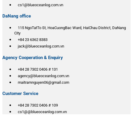
cs1@blueoceanlog.com.vn
DaNang office
115 NgoTatTo St, HoaCuongBac Ward, HaiChau District, DaNang
City
+84 23 6362 8383
jack@blueoceanlog.com.vn
Agency Cooperation & Enquiry
+84 28 7302 0406 # 131
agency@blueoceanlog.com.vn
maitramnguyen06@gmail.com
Customer Service
+84 28 7302 0406 # 109
cs1@@blueoceanlog.com.vn