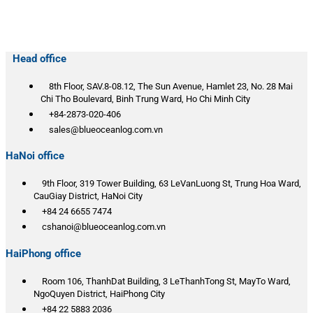
Head office
8th Floor, SAV.8-08.12, The Sun Avenue, Hamlet 23, No. 28 Mai
Chi Tho Boulevard, Binh Trung Ward, Ho Chi Minh City
+84-2873-020-406
sales@blueoceanlog.com.vn
HaNoi office
9th Floor, 319 Tower Building, 63 LeVanLuong St, Trung Hoa Ward,
CauGiay District, HaNoi City
+84 24 6655 7474
cshanoi@blueoceanlog.com.vn
HaiPhong office
Room 106, ThanhDat Building, 3 LeThanhTong St, MayTo Ward,
NgoQuyen District, HaiPhong City
+84 22 5883 2036