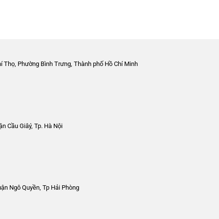
hí Thọ, Phường Bình Trưng, Thành phố Hồ Chí Minh
n Cầu Giâý, Tp. Hà Nội
uận Ngô Quyền, Tp Hải Phòng