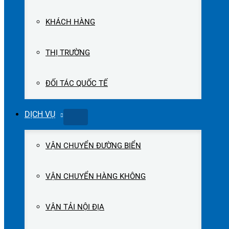
KHÁCH HÀNG
THỊ TRƯỜNG
ĐỐI TÁC QUỐC TẾ
DỊCH VỤ
VẬN CHUYỂN ĐƯỜNG BIỂN
VẬN CHUYỂN HÀNG KHÔNG
VẬN TẢI NỘI ĐỊA