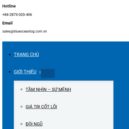
Hotline
+84-2873-020-406
Email
sales@blueoceanlog.com.vn
TRANG CHỦ
GIỚI THIỆU
TẦM NHÌN – SỨ MỆNH
GIÁ TRỊ CỐT LÕI
ĐỘI NGŨ