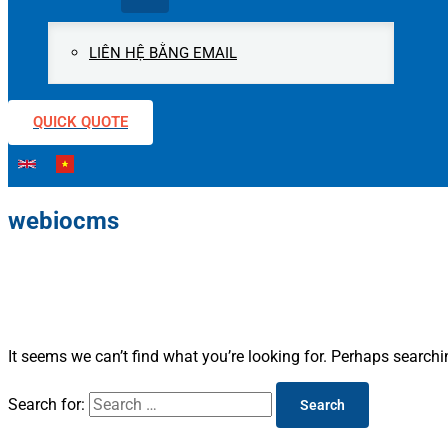
LIÊN HỆ BẰNG EMAIL
QUICK QUOTE
webiocms
It seems we can’t find what you’re looking for. Perhaps searchi
Search for: