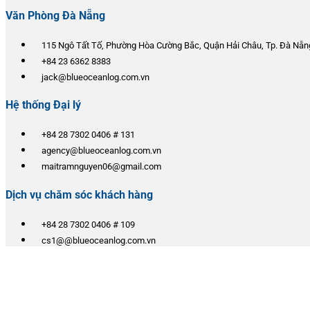
Văn Phòng Đà Nẵng
115 Ngô Tất Tố, Phường Hòa Cường Bắc, Quận Hải Châu, Tp. Đà Nẵn
+84 23 6362 8383
jack@blueoceanlog.com.vn
Hệ thống Đại lý
+84 28 7302 0406 # 131
agency@blueoceanlog.com.vn
maitramnguyen06@gmail.com
Dịch vụ chăm sóc khách hàng
+84 28 7302 0406 # 109
cs1@@blueoceanlog.com.vn