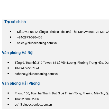
Trụ sở chính
Số SAV.8-08.12 Tầng 8, Tháp 8, Tòa nhà The Sun Avenue, 28 Mai C
+84-2873-020-406
sales@blueoceanlog.com.vn
Văn phòng Hà Nội
Tầng 9, Tòa nhà 319 Tower, 63 Lê Văn Lương, Phường Trung Hòa, Quậ
+84 24 6655 7474
cshanoi@blueoceanlog.com.vn
Văn phòng Hải Phòng
Phòng 106, Tòa nhà Thành Đạt, 3 Lê Thánh Tông, Phường Máy Tơ, Q
+84 22 5883 2036
cs1@blueoceanlog.com.vn