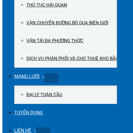
THỦ TỤC HẢI QUAN
VẬN CHUYỂN ĐƯỜNG BỘ QUA BIÊN GIỚI
VẬN TẢI ĐA PHƯƠNG THỨC
DỊCH VỤ PHÂN PHỐI VÀ CHO THUÊ KHO BÃI
MẠNG LƯỚI
ĐẠI LÝ TOÀN CẦU
TUYỂN DỤNG
LIÊN HỆ