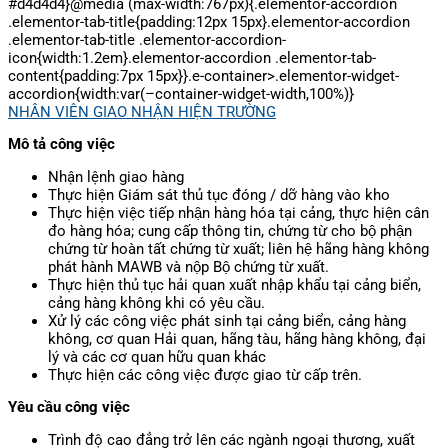
#d4d4d4}@media (max-width:767px){.elementor-accordion
.elementor-tab-title{padding:12px 15px}.elementor-accordion
.elementor-tab-title .elementor-accordion-
icon{width:1.2em}.elementor-accordion .elementor-tab-
content{padding:7px 15px}}.e-container>.elementor-widget-
accordion{width:var(–container-widget-width,100%)}
NHÂN VIÊN GIAO NHẬN HIỆN TRƯỜNG
Mô tả công việc
Nhận lệnh giao hàng
Thực hiện Giám sát thủ tục đóng / dỡ hàng vào kho
Thực hiện việc tiếp nhận hàng hóa tại cảng, thực hiện cân
đo hàng hóa; cung cấp thông tin, chứng từ cho bộ phận
chứng từ hoàn tất chứng từ xuất; liên hệ hãng hàng không
phát hành MAWB và nộp Bộ chứng từ xuất.
Thực hiện thủ tục hải quan xuất nhập khẩu tại cảng biển,
cảng hàng không khi có yêu cầu.
Xử lý các công việc phát sinh tại cảng biển, cảng hàng
không, cơ quan Hải quan, hãng tàu, hãng hàng không, đại
lý và các cơ quan hữu quan khác
Thực hiện các công việc được giao từ cấp trên.
Yêu cầu công việc
Trình độ cao đẳng trở lên các ngành ngoại thương, xuất