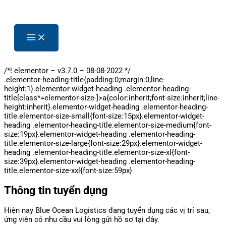
/*! elementor – v3.7.0 – 08-08-2022 */
.elementor-heading-title{padding:0;margin:0;line-
height:1}.elementor-widget-heading .elementor-heading-
title[class*=elementor-size-]>a{color:inherit;font-size:inherit;line-
height:inherit}.elementor-widget-heading .elementor-heading-
title.elementor-size-small{font-size:15px}.elementor-widget-
heading .elementor-heading-title.elementor-size-medium{font-
size:19px}.elementor-widget-heading .elementor-heading-
title.elementor-size-large{font-size:29px}.elementor-widget-
heading .elementor-heading-title.elementor-size-xl{font-
size:39px}.elementor-widget-heading .elementor-heading-
title.elementor-size-xxl{font-size:59px}
Thông tin tuyển dụng
Hiện nay Blue Ocean Logistics đang tuyển dụng các vị trí sau,
ứng viên có nhu cầu vui lòng gửi hồ sơ tại đây.