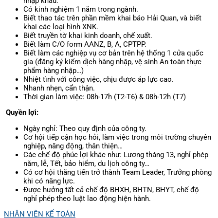
nhập khẩu.
Có kinh nghiệm 1 năm trong ngành.
Biết thao tác trên phần mềm khai báo Hải Quan, và biết
khai các loại hình XNK.
Biết truyền tờ khai kinh doanh, chế xuất.
Biết làm C/O form AANZ, B, A, CPTPP.
Biết làm các nghiệp vụ cơ bản trên hệ thống 1 cửa quốc
gia (đăng ký kiểm dịch hàng nhập, vệ sinh An toàn thực
phẩm hàng nhập…)
Nhiệt tình với công việc, chịu được áp lực cao.
Nhanh nhẹn, cẩn thận.
Thời gian làm việc: 08h-17h (T2-T6) & 08h-12h (T7)
Quyền lợi:
Ngày nghỉ: Theo quy định của công ty.
Cơ hội tiếp cận học hỏi, làm việc trong môi trường chuyên
nghiệp, năng động, thân thiện…
Các chế độ phúc lợi khác như: Lương tháng 13, nghỉ phép
năm, lễ, Tết, bảo hiểm, du lịch công ty…
Có cơ hội thăng tiến trở thành Team Leader, Trưởng phòng
khi có năng lực.
Được hưởng tất cả chế độ BHXH, BHTN, BHYT, chế độ
nghỉ phép theo luật lao động hiện hành.
NHÂN VIÊN KẾ TOÁN