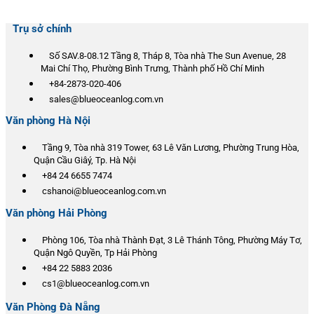
Trụ sở chính
Số SAV.8-08.12 Tầng 8, Tháp 8, Tòa nhà The Sun Avenue, 28
Mai Chí Thọ, Phường Bình Trưng, Thành phố Hồ Chí Minh
+84-2873-020-406
sales@blueoceanlog.com.vn
Văn phòng Hà Nội
Tầng 9, Tòa nhà 319 Tower, 63 Lê Văn Lương, Phường Trung Hòa,
Quận Cầu Giâý, Tp. Hà Nội
+84 24 6655 7474
cshanoi@blueoceanlog.com.vn
Văn phòng Hải Phòng
Phòng 106, Tòa nhà Thành Đạt, 3 Lê Thánh Tông, Phường Máy Tơ,
Quận Ngô Quyền, Tp Hải Phòng
+84 22 5883 2036
cs1@blueoceanlog.com.vn
Văn Phòng Đà Nẵng