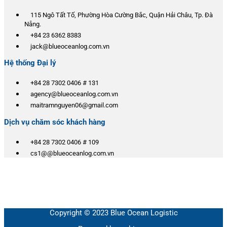
115 Ngô Tất Tố, Phường Hòa Cường Bắc, Quận Hải Châu, Tp. Đà
Nẵng.
+84 23 6362 8383
jack@blueoceanlog.com.vn
Hệ thống Đại lý
+84 28 7302 0406 # 131
agency@blueoceanlog.com.vn
maitramnguyen06@gmail.com
Dịch vụ chăm sóc khách hàng
+84 28 7302 0406 # 109
cs1@@blueoceanlog.com.vn
Copyright © 2023 Blue Ocean Logistic