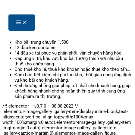
Kho bãi trung chuyển 1.500
12 đầu kéo container
14 đầu xe tải phục vụ phân phối, vận chuyển hàng hóa
Đáp ứng vị trí, khu vực kho bãi tương thích với nhu cầu
thuê kho chứa hàng.
Cho thuê kho lẻ, thuê kho khoán hoặc thuê kho theo tấn…
Đảm bảo tiết kiệm chi phí lưu kho, thời gian cung ứng dịch
vụ kho bãi cho khách hàng.
Định hướng những giải pháp tốt nhất cho khách hàng, giúp
khách hàng nhanh chóng hoàn thiện quy trình cung ứng
sản phẩm ra thị trường.
/*! elementor – v3.7.0 – 08-08-2022 */
.elementor-image-gallery .gallery-item{display:inline-block;text-
align:center;vertical-align:top;width:100%;max-
width:100%;margin:0 auto}.elementor-image-gallery .gallery-item
img{margin:0 auto}.elementor-image-gallery .gallery-item
.gallery-caption{margin:0}.elementor-image-gallery figure