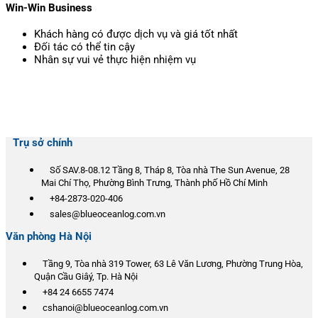
Win-Win Business
Khách hàng có được dịch vụ và giá tốt nhất
Đối tác có thể tin cậy
Nhân sự vui vẻ thực hiện nhiệm vụ
Trụ sở chính
Số SAV.8-08.12 Tầng 8, Tháp 8, Tòa nhà The Sun Avenue, 28
Mai Chí Thọ, Phường Bình Trưng, Thành phố Hồ Chí Minh
+84-2873-020-406
sales@blueoceanlog.com.vn
Văn phòng Hà Nội
Tầng 9, Tòa nhà 319 Tower, 63 Lê Văn Lương, Phường Trung Hòa,
Quận Cầu Giâý, Tp. Hà Nội
+84 24 6655 7474
cshanoi@blueoceanlog.com.vn