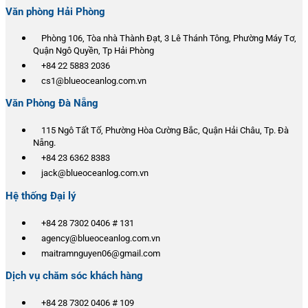
Văn phòng Hải Phòng
Phòng 106, Tòa nhà Thành Đạt, 3 Lê Thánh Tông, Phường Máy Tơ,
Quận Ngô Quyền, Tp Hải Phòng
+84 22 5883 2036
cs1@blueoceanlog.com.vn
Văn Phòng Đà Nẵng
115 Ngô Tất Tố, Phường Hòa Cường Bắc, Quận Hải Châu, Tp. Đà
Nẵng.
+84 23 6362 8383
jack@blueoceanlog.com.vn
Hệ thống Đại lý
+84 28 7302 0406 # 131
agency@blueoceanlog.com.vn
maitramnguyen06@gmail.com
Dịch vụ chăm sóc khách hàng
+84 28 7302 0406 # 109