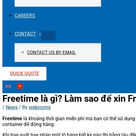
CAREERS
CONTACT
CONTACT US BY EMAIL
QUICK QUOTE
Freetime là gì? Làm sao để xin F
/
News
/ By
webiocms
Freetime
là khoảng thời gian miễn phí mà bạn có thể sử dụng 
container để đóng hàng.
Khi bạn xuất hay nhập một lô hàng bất kỳ nào thì hãng tàu đề