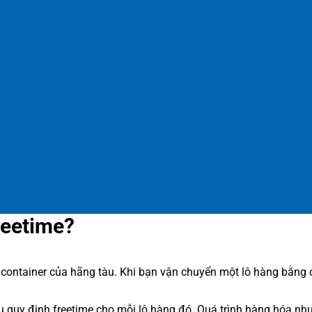
reetime?
container của hãng tàu. Khi bạn vận chuyển một lô hàng bằng c
u quy định freetime cho mỗi lô hàng đó. Quá trình hàng hóa nh