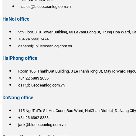
sales@blueoceanlog.com.vn
HaNoi office
9th Floor, 319 Tower Building, 63 LeVanLuong St, Trung Hoa Ward, Cau
+84 24 6655 7474
cshanoi@blueoceanlog.com.vn
HaiPhong office
Room 106, ThanhDat Building, 3 LeThanhTong St, MayTo Ward, NgoQu
+84 22 5883 2036
cs1@blueoceanlog.com.vn
DaNang office
115 NgoTatTo St, HoaCuongBac Ward, HaiChau District, DaNang City
+84 23 6362 8383
jack@blueoceanlog.com.vn