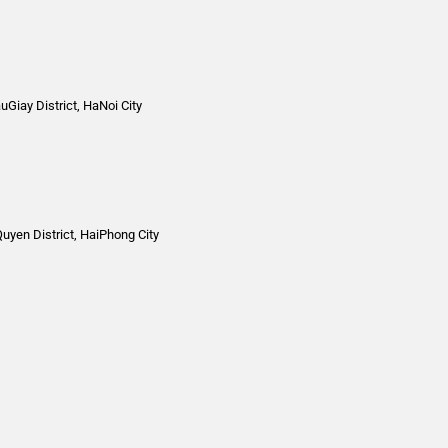
Giay District, HaNoi City
yen District, HaiPhong City